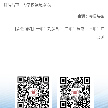
拼搏精神，为学校争光添彩。
来源：今日头条
【责任编辑】一审：刘彦含 二审：贺电 三审：许
晓璐