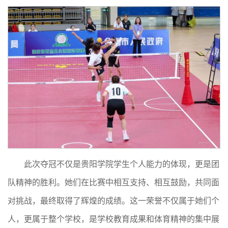
此次夺冠不仅是贵阳学院学生个人能力的体现，更是团
队精神的胜利。她们在比赛中相互支持、相互鼓励，共同面
对挑战，最终取得了辉煌的成绩。这一荣誉不仅属于她们个
人，更属于整个学校，是学校教育成果和体育精神的集中展