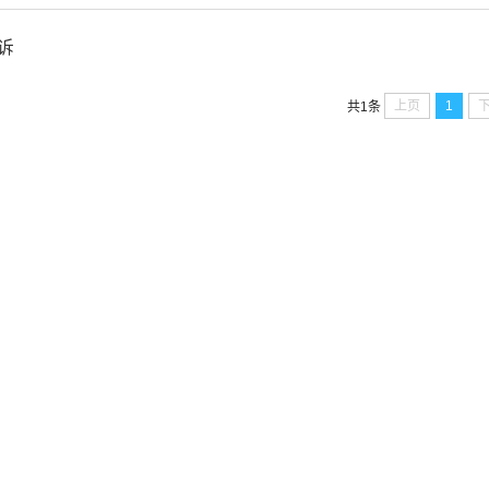
诉
上页
1
共1条